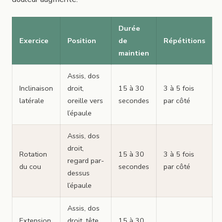
Durée
Exercice
Position
de
Répétitions
maintien
Assis, dos
Inclinaison
droit,
15 à 30
3 à 5 fois
latérale
oreille vers
secondes
par côté
l’épaule
Assis, dos
droit,
Rotation
15 à 30
3 à 5 fois
regard par-
du cou
secondes
par côté
dessus
l’épaule
Assis, dos
Extension
droit, tête
15 à 30