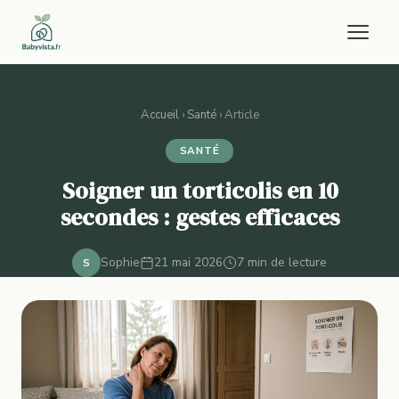
Famille
Accueil
›
Santé
›
Article
Santé
SANTÉ
Soigner un torticolis en 10
Bien-être
secondes : gestes efficaces
Sport
Sophie
21 mai 2026
7 min de lecture
S
Contact
Découvrir nos guides